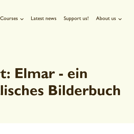
Courses
Latest news
Support us!
About us


: Elmar - ein
lisches Bilderbuch