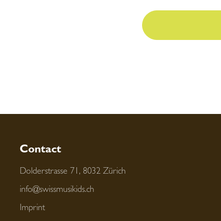
Contact
Dolderstrasse 71, 8032 Zürich
info@swissmusikids.ch
Imprint